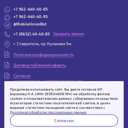
+7 962-440-40-85
+7 962-440-40-85
@MobileUnionBot
Заказать звонок
+7 (8652) 40-40-85
г. Ставрополь, пр. Кулакова 9ж
Политика конфиденциальности
Договор публичной оферты
Согласие
на рекламную / новостную рассылку
Продолжая использовать сайт, Вы даете согласие ИП
Согласие
Бирюзову О.А. (ИНН 263604808784) на обработку файлов
на обработку персональных данных
cookies и пользовательских данных, собираемых посредством
агрегаторов статистики посетителей веб-сайтов, в целях
Пользовательское
ведения статистики посещений сайта в соответствии с
соглашение
Политикой обработки персональных данных
Согласен