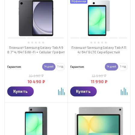
Новинки
Планшет Samsung Galaxy Tab А9
Планшет Samsung Galaxy Tab A11
8.7" 4/64 ГБ Wi-Fi + Cellular Графит
4/64 ГБ LTE Серебристый
Гарантия:
14 дней
1 год
Гарантия:
14 дней
1 год
10 990 ₽
12 590 ₽
10 490 ₽
11 990 ₽
Купить
Купить