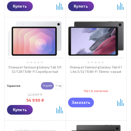
Купить
Купить
Планшет Samsung Galaxy Tab S11
Планшет Samsung Galaxy Tab A7
12/128 ГБ Wi-Fi Серебристый
Lite 3/32 ГБ Wi-Fi Тёмно-серый
Гарантия:
14 дней
1 год
Нет в наличии
57 690 ₽
54 990 ₽
Заказать
Купить