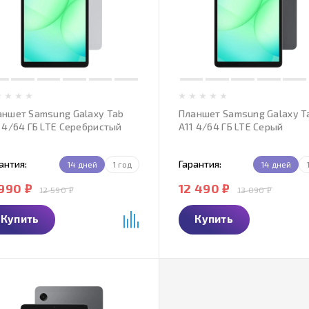
аншет Samsung Galaxy Tab
Планшет Samsung Galaxy T
 4/64 ГБ LTE Серебристый
A11 4/64 ГБ LTE Серый
антия:
Гарантия:
14 дней
1 год
14 дней
 990 ₽
12 490 ₽
12 590 ₽
13 090 ₽
Купить
Купить