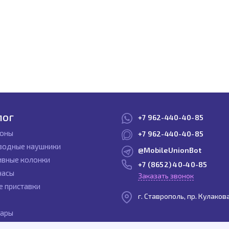
лог
+7 962-440-40-85
оны
+7 962-440-40-85
водные наушники
@MobileUnionBot
ивные колонки
+7 (8652) 40-40-85
часы
Заказать звонок
е приставки
г. Ставрополь, пр. Кулаков
уары
ы