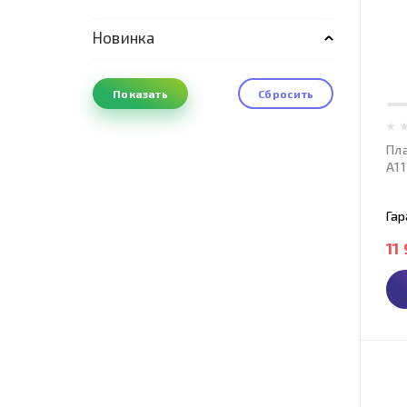
Новинка
Пл
A11
Гар
11