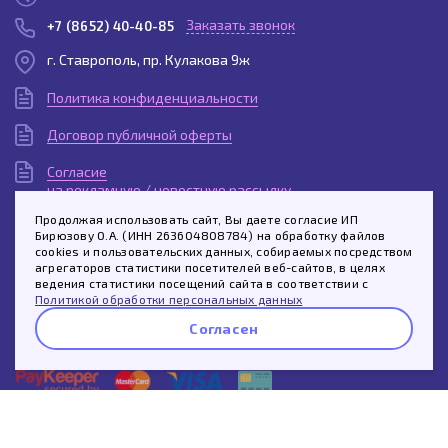
Заказать звонок
+7 (8652) 40-40-85
г. Ставрополь, пр. Кулакова 9ж
Политика конфиденциальности
Договор публичной оферты
Согласие
на рекламную / новостную рассылку
Продолжая использовать сайт, Вы даете согласие ИП
Согласие
Бирюзову О.А. (ИНН 263604808784) на обработку файлов
на обработку персональных данных
cookies и пользовательских данных, собираемых посредством
агрегаторов статистики посетителей веб-сайтов, в целях
Спросить про этот товар
Пользовательское
ведения статистики посещений сайта в соответствии с
соглашение
Политикой обработки персональных данных
Согласен
Whatsapp
Telegram