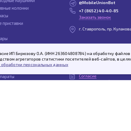
водные наушники
@MobileUnionBot
ивные колонки
+7 (8652) 40-40-85
часы
Заказать звонок
е приставки
г. Ставрополь, пр. Кулаков
уары
ы
Политика
асие ИП Бирюзову О.А. (ИНН 263604808784) на обработку файлов 
и
конфиденциальности
ством агрегаторов статистики посетителей веб-сайтов, в целя
ты
Договор
 обработки персональных данных
публичной оферты
олонки Яндекс.Станция
Согласие
параты
на рекламную / новостную
Согласие
на обработку персональн
Пользовательское
соглашение
© 2026 «Мобайл Юнион»