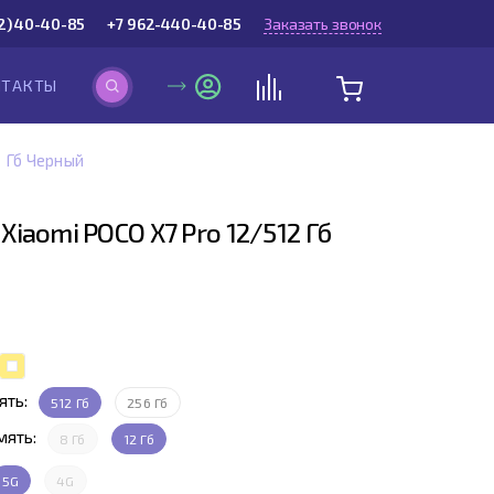
2) 40-40-85
+7 962-440-40-85
Заказать звонок
НТАКТЫ
 Гб Черный
iaomi POCO X7 Pro 12/512 Гб
ять:
512 Гб
256 Гб
мять:
8 Гб
12 Гб
5G
4G