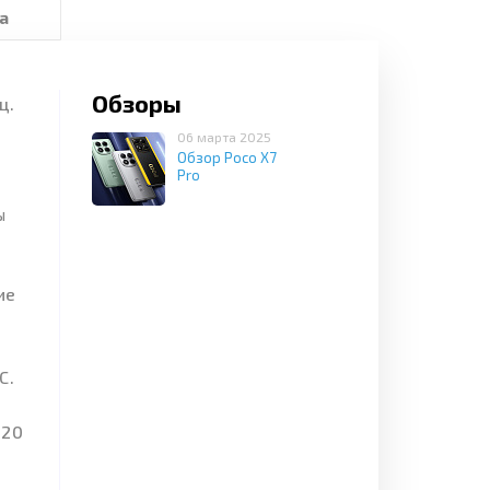
а
Обзоры
ц.
06 марта 2025
Обзор Poco X7
Pro
ы
ие
C.
120