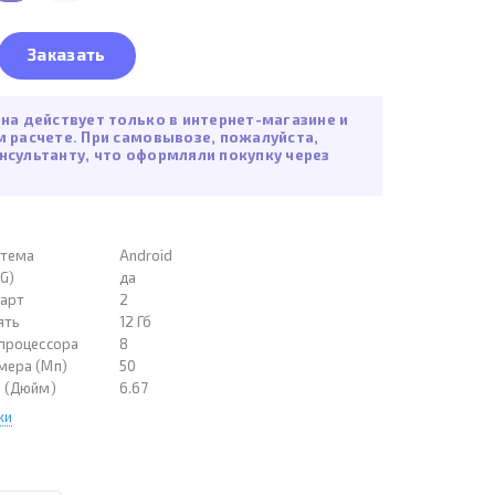
Заказать
ена действует только в интернет-магазине и
м расчете. При самовывозе, пожалуйста,
нсультанту, что оформляли покупку через
стема
Android
G)
да
карт
2
ять
12 Гб
 процессора
8
мера (Мп)
50
а (Дюйм)
6.67
ки