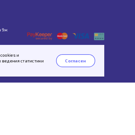
а 9ж
Спросить про этот товар
cookies и
х ведения статистики
Согласен
Whatsapp
Telegram
 рассылку
ых данных