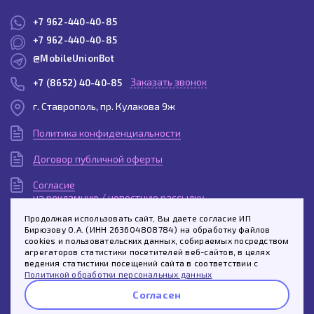
+7 962-440-40-85
+7 962-440-40-85
@MobileUnionBot
Заказать звонок
+7 (8652) 40-40-85
г. Ставрополь, пр. Кулакова 9ж
Политика конфиденциальности
Договор публичной оферты
Согласие
на рекламную / новостную рассылку
Продолжая использовать сайт, Вы даете согласие ИП
Согласие
Бирюзову О.А. (ИНН 263604808784) на обработку файлов
на обработку персональных данных
cookies и пользовательских данных, собираемых посредством
агрегаторов статистики посетителей веб-сайтов, в целях
Пользовательское
ведения статистики посещений сайта в соответствии с
соглашение
Политикой обработки персональных данных
Согласен