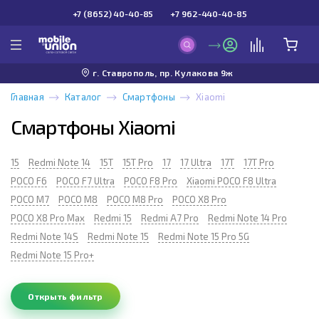
+7 (8652) 40-40-85
+7 962-440-40-85
г. Ставрополь, пр. Кулакова 9ж
Главная
Каталог
Смартфоны
Xiaomi
Смартфоны Xiaomi
15
Redmi Note 14
15T
15T Pro
17
17 Ultra
17T
17T Pro
POCO F6
POCO F7 Ultra
POCO F8 Pro
Xiaomi POCO F8 Ultra
POCO M7
POCO M8
POCO M8 Pro
POCO X8 Pro
POCO X8 Pro Max
Redmi 15
Redmi A7 Pro
Redmi Note 14 Pro
Redmi Note 14S
Redmi Note 15
Redmi Note 15 Pro 5G
Redmi Note 15 Pro+
Открыть фильтр