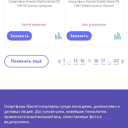
Смартфон Xiaomi Redmi Note 11S
Смартфон Xiaomi Redmi Note 11S
128 ГБ Синие сумерки
128 ГБ Жемчужно-белый
Нет в наличии
Нет в наличии
Заказать
Заказать
1
...
13
14
15
16
17
...
20
Показать ещё
Смартфоны Xiaomi популярны среди молодёжи, домохозяек и
деловых людей. Доступная цена, новейшие технологии,
привлекательный внешний вид, качественные фото и
видеоролики.