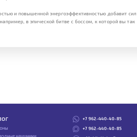
костью и повышенной энергоэффективностью добавит си
апример, в эпической битве с боссом, к которой вы так
лог
+7 962-440-40-85
оны
+7 962-440-40-85
водные наушники