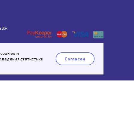
а 9ж
Спросить про этот товар
cookies и
х ведения статистики
Согласен
Whatsapp
Telegram
 рассылку
ых данных