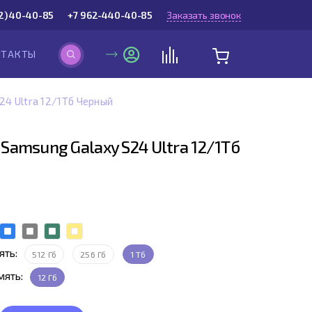
2) 40-40-85
+7 962-440-40-85
Заказать звонок
НТАКТЫ
4 Ultra 12/1Тб Черный
Samsung Galaxy S24 Ultra 12/1Тб
ять:
512 Гб
256 Гб
1 Тб
мять:
12 Гб