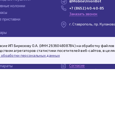
@MobileUnionBot
ивные колонки
+7 (8652) 40-40-85
часы
Заказать звонок
е приставки
г. Ставрополь, пр. Кулаков
уары
ы
Политика
асие ИП Бирюзову О.А. (ИНН 263604808784) на обработку файлов 
и
конфиденциальности
ством агрегаторов статистики посетителей веб-сайтов, в целя
ты
Договор
 обработки персональных данных
публичной оферты
олонки Яндекс.Станция
Согласие
параты
на рекламную / новостную
Согласие
на обработку персональн
Пользовательское
соглашение
© 2026 «Мобайл Юнион»