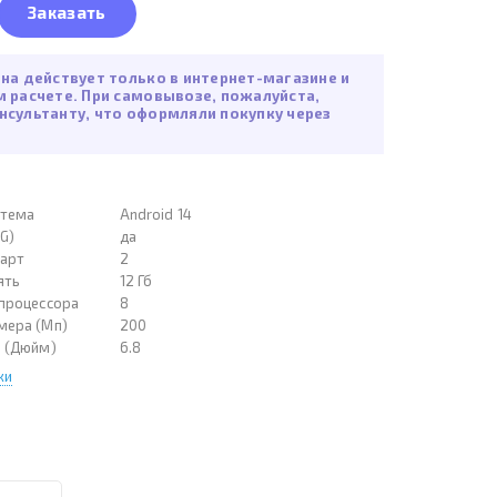
Заказать
ена действует только в интернет-магазине и
м расчете. При самовывозе, пожалуйста,
нсультанту, что оформляли покупку через
стема
Android 14
G)
да
карт
2
ять
12 Гб
 процессора
8
мера (Мп)
200
а (Дюйм)
6.8
ки