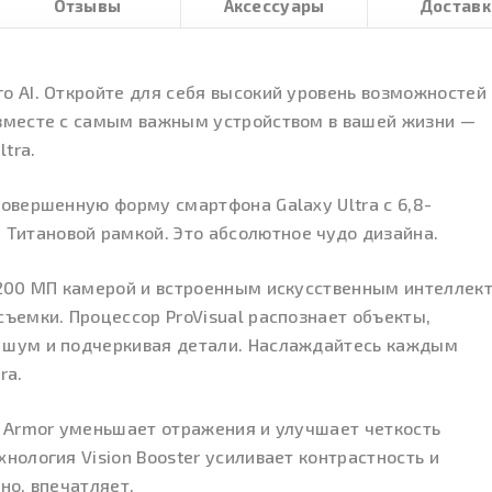
Отзывы
Аксессуары
Доставк
о AI. Откройте для себя высокий уровень возможностей
 вместе с самым важным устройством в вашей жизни —
tra.
совершенную форму смартфона Galaxy Ultra с 6,8-
итановой рамкой. Это абсолютное чудо дизайна.
й 200 МП камерой и встроенным искусственным интеллек
съемки. Процессор ProVisual распознает объекты,
 шум и подчеркивая детали. Наслаждайтесь каждым
ra.
a Armor уменьшает отражения и улучшает четкость
нология Vision Booster усиливает контрастность и
но, впечатляет.