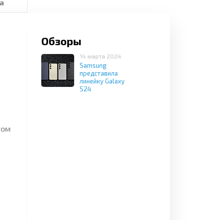
а
Обзоры
14 марта 2024
Samsung
представила
линейку Galaxy
S24
том