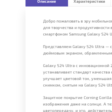
Описание
Характеристики
Добро пожаловать в эру мобильног
для творчества и продуктивности
смартфоном Samsung Galaxy S24 Ul
Представляем Galaxy S24 Ultra — 
дюймовым экраном, обрамленным Т
Galaxy S24 Ultra с инновационно
устанавливает стандарт качества 
улучшает цветовой тон, уменьшая
снимком, снятым на Galaxy S24 Ult
Защитное покрытие Corning Gorill
изображения даже на солнце. А тех
цветопередачу, и это, действитель