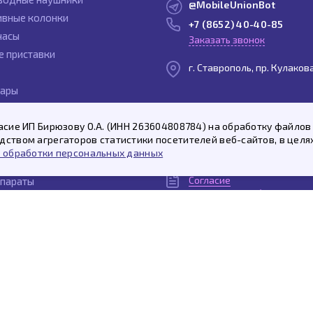
@MobileUnionBot
ивные колонки
+7 (8652) 40-40-85
часы
Заказать звонок
е приставки
г. Ставрополь, пр. Кулаков
уары
ы
Политика
асие ИП Бирюзову О.А. (ИНН 263604808784) на обработку файлов 
и
конфиденциальности
ством агрегаторов статистики посетителей веб-сайтов, в целя
ты
Договор
 обработки персональных данных
публичной оферты
олонки Яндекс.Станция
Согласие
параты
на рекламную / новостную
Согласие
на обработку персональн
Пользовательское
соглашение
© 2026 «Мобайл Юнион»