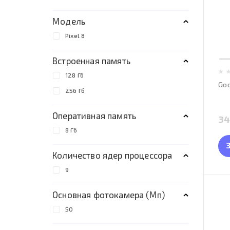
Модель
Pixel 8
Встроенная память
128 Гб
Goo
256 Гб
Оперативная память
34
8 Гб
Количество ядер процессора
9
Основная фотокамера (Мп)
50