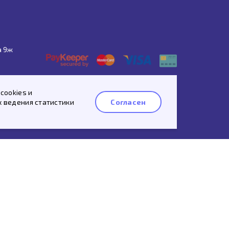
а 9ж
cookies и
х ведения статистики
Согласен
 рассылку
ых данных