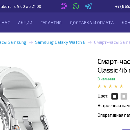
аботы: с 9:00 до 21:00
+7 (865
О НАС
АКЦИИ
ГАРАНТИЯ
ДОСТАВКА И ОПЛАТА
КО
асы Samsung
Samsung Galaxy Watch 8
Смарт-часы Sams
Смарт-час
Classic 46
В наличии
Цвет:
Встроенная пам
Оперативная па