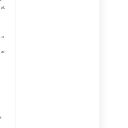
мы.
ка
ние
е