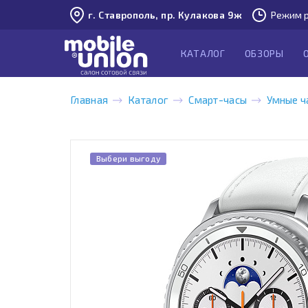
г. Ставрополь, пр. Кулакова 9ж
Режим р
КАТАЛОГ
ОБЗОРЫ
Главная
Каталог
Смарт-часы
Умные ч
Выбери выгоду