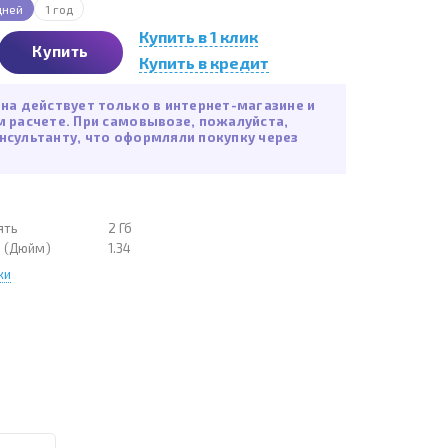
дней
1 год
Купить в 1 клик
Купить
Купить в кредит
ена действует только в интернет-магазине и
м расчете. При самовывозе, пожалуйста,
нсультанту, что оформляли покупку через
ять
2 Гб
а (Дюйм)
1.34
ки