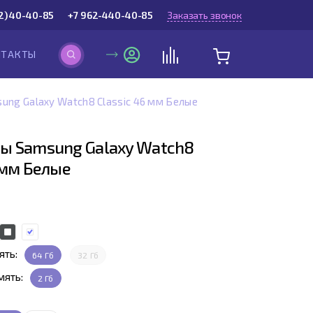
2) 40-40-85
+7 962-440-40-85
Заказать звонок
НТАКТЫ
ung Galaxy Watch8 Classic 46 мм Белые
ы Samsung Galaxy Watch8
 мм Белые
ять:
64 Гб
32 Гб
мять:
2 Гб