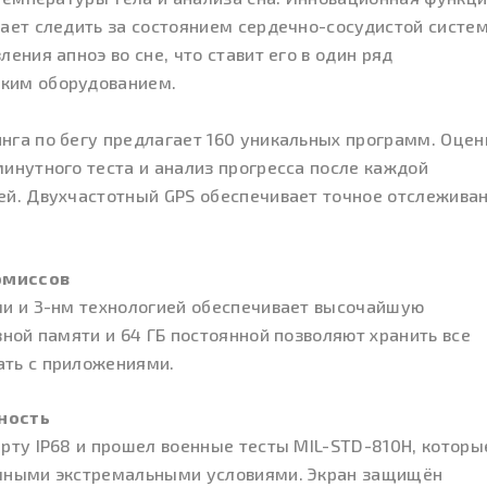
гает следить за состоянием сердечно-сосудистой систе
ения апноэ во сне, что ставит его в один ряд
ким оборудованием.
нга по бегу предлагает 160 уникальных программ. Оцен
инутного теста и анализ прогресса после каждой
ей. Двухчастотный GPS обеспечивает точное отслежива
омиссов
ми и 3-нм технологией обеспечивает высочайшую
вной памяти и 64 ГБ постоянной позволяют хранить все
ать с приложениями.
ность
рту IP68 и прошел военные тесты MIL-STD-810H, которы
ичными экстремальными условиями. Экран защищён