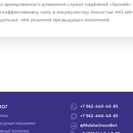
из армированного алюминия служит надёжной «бронёй»
ергоэффективному чипу и аккумулятору ёмкостью 445 мА
 дольше, чем решения предыдущих поколений.
лог
+7 962-440-40-85
оны
+7 962-440-40-85
водные наушники
@MobileUnionBot
ивные колонки