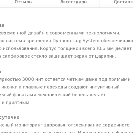
Отзывы
Аксессуары
Доставк
де
невременной дизайн с современными технологиями.
ая система крепления Dynamic Lug System обеспечиваю
 использования. Корпус толщиной всего 10.6 мм делает
а сапфировое стекло защищает экран от царапин.
а
яркостью 3000 нит остается четким даже под прямыми
 иконки и плавные переходы создают интуитивный
бимый фанатами механический безель делает
 и приятным.
суточно
ексный мониторинг здоровья: отслеживание сердечного
 температуры тела и анализа сна. Инновационная функц