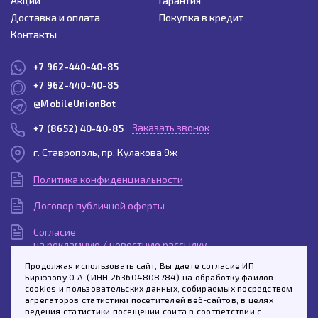
Акции
Гарантия
Доставка и оплата
Покупка в кредит
Контакты
+7 962-440-40-85
+7 962-440-40-85
@MobileUnionBot
Заказать звонок
+7 (8652) 40-40-85
г. Ставрополь, пр. Кулакова 9ж
Политика конфиденциальности
Договор публичной оферты
Согласие
на рекламную / новостную рассылку
Продолжая использовать сайт, Вы даете согласие ИП
Согласие
Бирюзову О.А. (ИНН 263604808784) на обработку файлов
на обработку персональных данных
cookies и пользовательских данных, собираемых посредством
агрегаторов статистики посетителей веб-сайтов, в целях
Спросить про этот товар
Пользовательское
ведения статистики посещений сайта в соответствии с