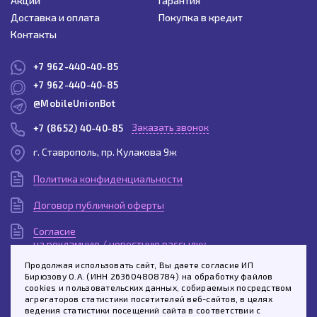
Акции
Гарантия
Доставка и оплата
Покупка в кредит
Контакты
+7 962-440-40-85
+7 962-440-40-85
@MobileUnionBot
Заказать звонок
+7 (8652) 40-40-85
г. Ставрополь, пр. Кулакова 9ж
Политика конфиденциальности
Договор публичной оферты
Согласие
на рекламную / новостную рассылку
Продолжая использовать сайт, Вы даете согласие ИП
Согласие
Бирюзову О.А. (ИНН 263604808784) на обработку файлов
на обработку персональных данных
cookies и пользовательских данных, собираемых посредством
агрегаторов статистики посетителей веб-сайтов, в целях
Спросить про этот товар
Пользовательское
ведения статистики посещений сайта в соответствии с