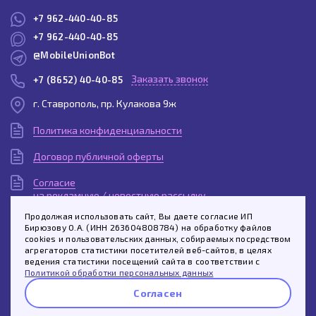
+7 962-440-40-85
+7 962-440-40-85
@MobileUnionBot
Заказать звонок
+7 (8652) 40-40-85
г. Ставрополь, пр. Кулакова 9ж
Политика конфиденциальности
Договор публичной оферты
Согласие
на рекламную / новостную рассылку
Продолжая использовать сайт, Вы даете согласие ИП
Согласие
Бирюзову О.А. (ИНН 263604808784) на обработку файлов
на обработку персональных данных
cookies и пользовательских данных, собираемых посредством
агрегаторов статистики посетителей веб-сайтов, в целях
Спросить про этот товар
Пользовательское
ведения статистики посещений сайта в соответствии с
соглашение
Политикой обработки персональных данных
Согласен
Whatsapp
Telegram