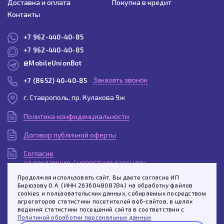
Доставка и оплата
Покупка в кредит
Контакты
+7 962-440-40-85
+7 962-440-40-85
@MobileUnionBot
Заказать звонок
+7 (8652) 40-40-85
г. Ставрополь, пр. Кулакова 9ж
Политика конфиденциальности
Договор публичной оферты
Согласие
на рекламную / новостную рассылку
Продолжая использовать сайт, Вы даете согласие ИП
Согласие
Бирюзову О.А. (ИНН 263604808784) на обработку файлов
на обработку персональных данных
cookies и пользовательских данных, собираемых посредством
агрегаторов статистики посетителей веб-сайтов, в целях
Спросить про этот товар
Пользовательское
ведения статистики посещений сайта в соответствии с
соглашение
Политикой обработки персональных данных