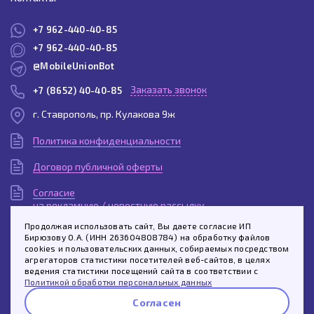
+7 962-440-40-85
+7 962-440-40-85
@MobileUnionBot
Заказать звонок
+7 (8652) 40-40-85
г. Ставрополь, пр. Кулакова 9ж
Политика конфиденциальности
Договор публичной оферты
Согласие
на рекламную / новостную рассылку
Продолжая использовать сайт, Вы даете согласие ИП
Согласие
Бирюзову О.А. (ИНН 263604808784) на обработку файлов
на обработку персональных данных
cookies и пользовательских данных, собираемых посредством
агрегаторов статистики посетителей веб-сайтов, в целях
Спросить про этот товар
Пользовательское
ведения статистики посещений сайта в соответствии с
соглашение
Политикой обработки персональных данных
Согласен