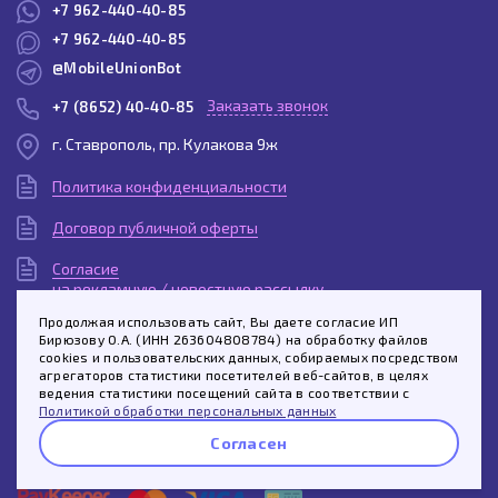
+7 962-440-40-85
+7 962-440-40-85
@MobileUnionBot
Заказать звонок
+7 (8652) 40-40-85
г. Ставрополь, пр. Кулакова 9ж
Политика конфиденциальности
Договор публичной оферты
Согласие
на рекламную / новостную рассылку
Продолжая использовать сайт, Вы даете согласие ИП
Согласие
Бирюзову О.А. (ИНН 263604808784) на обработку файлов
на обработку персональных данных
cookies и пользовательских данных, собираемых посредством
агрегаторов статистики посетителей веб-сайтов, в целях
Пользовательское
ведения статистики посещений сайта в соответствии с
соглашение
Политикой обработки персональных данных
Согласен