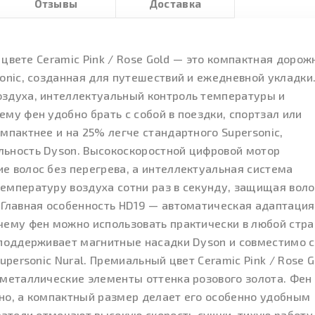
Отзывы
Доставка
в цвете Ceramic Pink / Rose Gold — это компактная дорож
onic, созданная для путешествий и ежедневной укладки
здуха, интеллектуальный контроль температуры и
му фен удобно брать с собой в поездки, спортзал или
мпактнее и на 25% легче стандартного Supersonic,
ьность Dyson. Высокоскоростной цифровой мотор
е волос без перегрева, а интеллектуальная система
емпературу воздуха сотни раз в секунду, защищая вол
 Главная особенность HD19 — автоматическая адаптация
чему фен можно использовать практически в любой стра
 поддерживает магнитные насадки Dyson и совместимо с
upersonic Nural. Премиальный цвет Ceramic Pink / Rose G
 металлические элементы оттенка розового золота. Фен
но, а компактный размер делает его особенно удобным
ватели отмечают высокую скорость сушки, тихую работу