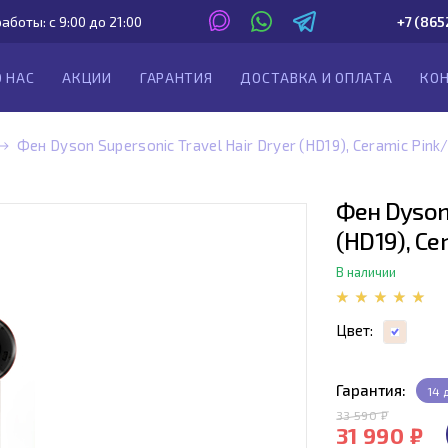
аботы: с 9:00 до 21:00
+7 (865
О НАС
АКЦИИ
ГАРАНТИЯ
ДОСТАВКА И ОПЛАТА
КО
Фен Dyson Supersonic Travel Hair Dryer (HD19), Ceramic Pink
Фен Dyson 
(HD19), Ce
В наличии
Цвет:
Гарантия:
14 
33 590 ₽
31 990 ₽