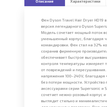
Описание
Характеристики
Фен Dyson Travel Hair Dryer HD19 
версия легендарного Dyson Supers
Модель сочетает мощный поток во
уменьшенный корпус, благодаря че
командировки. Фен стал на 32% ко
сохранив фирменную производител
обеспечивает быстрое высушивани
контроля температуры измеряет т
от повреждений и пересушивания.
напряжения 100–240V, благодаря 
без потери мощности. Устройство
аксессуарами серии Supersonic и S
сочетает нежно-розовый корпус и
выглядит стильно и минималистич
для хранения и перевозки. Пользо