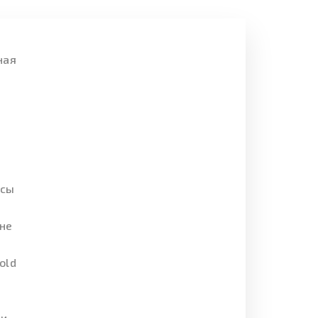
ная
.
осы
не
old
 и