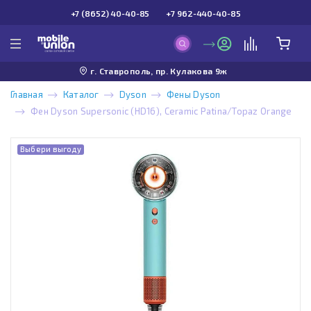
+7 (8652) 40-40-85
+7 962-440-40-85
г. Ставрополь, пр. Кулакова 9ж
Главная
Каталог
Dyson
Фены Dyson
Фен Dyson Supersonic (HD16), Ceramic Patina/Topaz Orange
Выбери выгоду