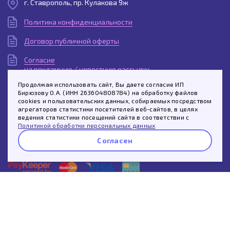
г. Ставрополь, пр. Кулакова 9ж
Политика конфиденциальности
Договор публичной оферты
Согласие
на рекламную / новостную рассылку
Продолжая использовать сайт, Вы даете согласие ИП
Согласие
Бирюзову О.А. (ИНН 263604808784) на обработку файлов
на обработку персональных данных
cookies и пользовательских данных, собираемых посредством
агрегаторов статистики посетителей веб-сайтов, в целях
Спросить про этот товар
Пользовательское
ведения статистики посещений сайта в соответствии с
соглашение
Политикой обработки персональных данных
Согласен
Whatsapp
Telegram
© 2026 «Мобайл Юнион»