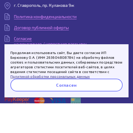
г. Ставрополь, пр. Кулакова 9ж
Политика конфиденциальности
Договор публичной оферты
Согласие
на рекламную / новостную рассылку
Продолжая использовать сайт, Вы даете согласие ИП
Согласие
Бирюзову О.А. (ИНН 263604808784) на обработку файлов
на обработку персональных данных
cookies и пользовательских данных, собираемых посредством
агрегаторов статистики посетителей веб-сайтов, в целях
Пользовательское
ведения статистики посещений сайта в соответствии с
соглашение
Политикой обработки персональных данных
Согласен
© 2026 «Мобайл Юнион»