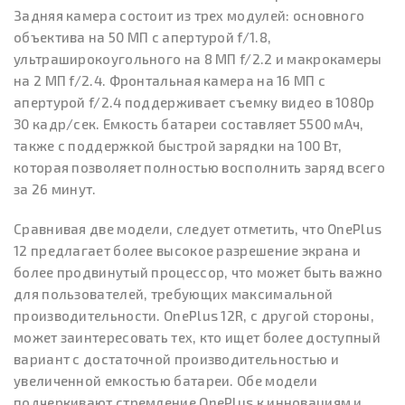
Задняя камера состоит из трех модулей: основного
объектива на 50 МП с апертурой f/1.8,
ультраширокоугольного на 8 МП f/2.2 и макрокамеры
на 2 МП f/2.4. Фронтальная камера на 16 МП с
апертурой f/2.4 поддерживает съемку видео в 1080p
30 кадр/сек. Емкость батареи составляет 5500 мАч,
также с поддержкой быстрой зарядки на 100 Вт,
которая позволяет полностью восполнить заряд всего
за 26 минут.
Сравнивая две модели, следует отметить, что OnePlus
12 предлагает более высокое разрешение экрана и
более продвинутый процессор, что может быть важно
для пользователей, требующих максимальной
производительности. OnePlus 12R, с другой стороны,
может заинтересовать тех, кто ищет более доступный
вариант с достаточной производительностью и
увеличенной емкостью батареи. Обе модели
подчеркивают стремление OnePlus к инновациям и