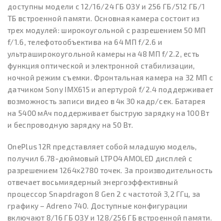
доступны модели с 12/16/24 ГБ ОЗУ и 256 ГБ/512 ГБ/1
ТБ встроенной памяти. Основная камера состоит из
трех модулей: широкоугольной с разрешением 50 МП
f/1.6, телефотообъектива на 64 МП f/2.6 и
ультраширокоугольной камеры на 48 МП f/2.2, есть
функция оптической и электронной стабилизации,
ночной режим съемки. Фронтальная камера на 32 МП с
датчиком Sony IMX615 и апертурой f/2.4 поддерживает
возможность записи видео в 4к 30 кадр/сек. Батарея
на 5400 мАч поддерживает быструю зарядку на 100 Вт
и беспроводную зарядку на 50 Вт.
OnePlus 12R представляет собой младшую модель,
получил 6.78-дюймовый LTPO4 AMOLED дисплей с
разрешением 1264x2780 точек. За производительность
отвечает восьмиядерный энергоэффективный
процессор Snapdragon 8 Gen 2 с частотой 3,2 ГГц, за
графику – Adreno 740. Доступные конфигурации
включают 8/16 ГБ ОЗУ и 128/256 ГБ встроенной памяти.