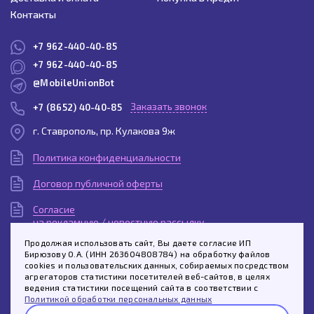
Контакты
+7 962-440-40-85
+7 962-440-40-85
@MobileUnionBot
Заказать звонок
+7 (8652) 40-40-85
г. Ставрополь, пр. Кулакова 9ж
Политика конфиденциальности
Договор публичной оферты
Согласие
на рекламную / новостную рассылку
Продолжая использовать сайт, Вы даете согласие ИП
Согласие
Бирюзову О.А. (ИНН 263604808784) на обработку файлов
на обработку персональных данных
cookies и пользовательских данных, собираемых посредством
агрегаторов статистики посетителей веб-сайтов, в целях
Пользовательское
ведения статистики посещений сайта в соответствии с
соглашение
Политикой обработки персональных данных