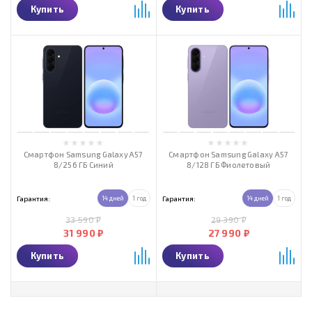
Купить
Купить
Смартфон Samsung Galaxy A57
Смартфон Samsung Galaxy A57
8/256 ГБ Синий
8/128 ГБ Фиолетовый
Гарантия:
14 дней
1 год
Гарантия:
14 дней
1 год
33 590 ₽
29 390 ₽
31 990 ₽
27 990 ₽
Купить
Купить