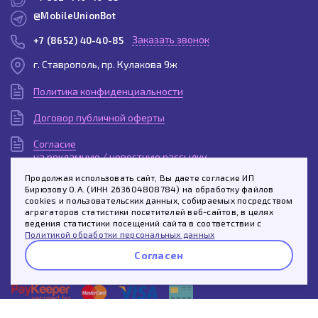
@MobileUnionBot
Заказать звонок
+7 (8652) 40-40-85
г. Ставрополь, пр. Кулакова 9ж
Политика конфиденциальности
Договор публичной оферты
Согласие
на рекламную / новостную рассылку
Продолжая использовать сайт, Вы даете согласие ИП
Согласие
Бирюзову О.А. (ИНН 263604808784) на обработку файлов
на обработку персональных данных
cookies и пользовательских данных, собираемых посредством
агрегаторов статистики посетителей веб-сайтов, в целях
Пользовательское
ведения статистики посещений сайта в соответствии с
соглашение
Политикой обработки персональных данных
Согласен