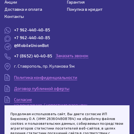
Акции
Гарантия
Доставка и оплата
Покупка в кредит
Контакты
+7 962-440-40-85
+7 962-440-40-85
@MobileUnionBot
Заказать звонок
+7 (8652) 40-40-85
г. Ставрополь, пр. Кулакова 9ж
Политика конфиденциальности
Договор публичной оферты
Согласие
на рекламную / новостную рассылку
Продолжая использовать сайт, Вы даете согласие ИП
Согласие
Бирюзову О.А. (ИНН 263604808784) на обработку файлов
на обработку персональных данных
cookies и пользовательских данных, собираемых посредством
агрегаторов статистики посетителей веб-сайтов, в целях
Пользовательское
ведения статистики посещений сайта в соответствии с