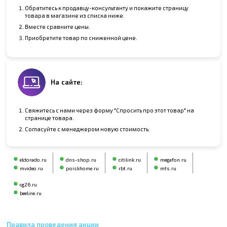
Обратитесь к продавцу-консультанту и покажите страницу
товара в магазине из списка ниже.
Вместе сравните цены.
Приобретите товар по сниженной цене.
На сайте:
Свяжитесь с нами через форму "Спросить про этот товар" на
странице товара.
Согласуйте с менеджером новую стоимость.
eldorado.ru
dns-shop.ru
citilink.ru
megafon.ru
mvideo.ru
poiskhome.ru
rbt.ru
mts.ru
cg26.ru
beeline.ru
Правила проведения акции